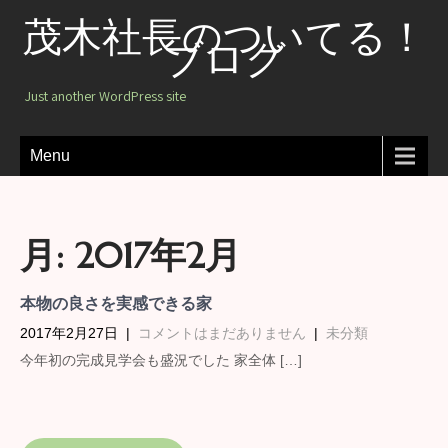
茂木社長のついてる！
ブログ
Just another WordPress site
Menu
月:
2017年2月
本物の良さを実感できる家
2017年2月27日
|
コメントはまだありません
|
未分類
今年初の完成見学会も盛況でした 家全体 […]