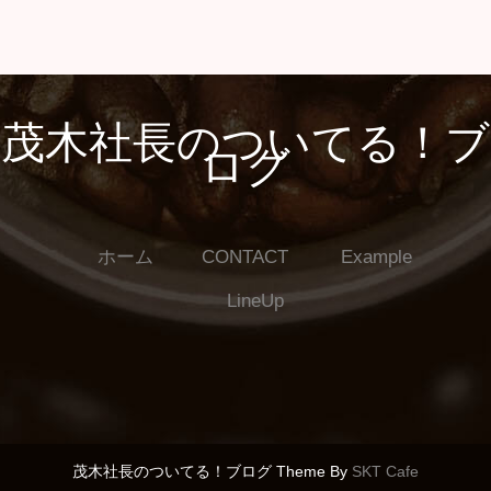
茂木社長のついてる！ブ
ログ
ホーム
CONTACT
Example
LineUp
茂木社長のついてる！ブログ Theme By
SKT Cafe