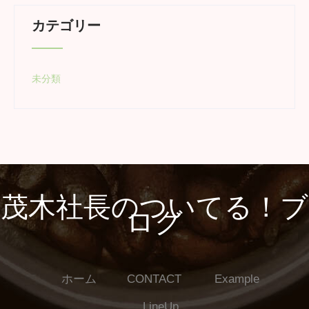
カテゴリー
未分類
茂木社長のついてる！ブ
ログ
ホーム
CONTACT
Example
LineUp