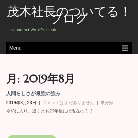
茂木社長のついてる！
ブログ
Just another WordPress site
Menu
月:
2019年8月
人間らしさが最強の強み
2019年8月23日
|
コメントはまだありません
|
未分類
令和に入り、遅くとも20年後には現在の […]