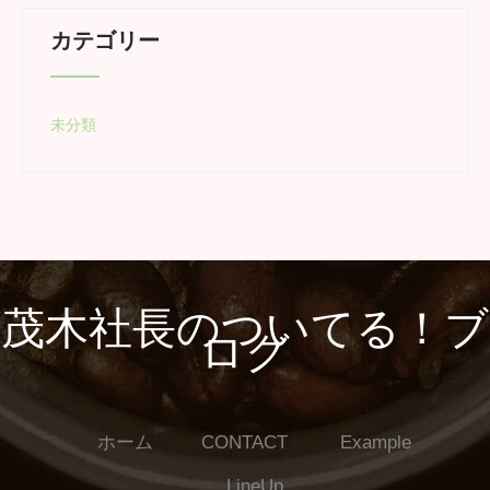
カテゴリー
未分類
茂木社長のついてる！ブ
ログ
ホーム
CONTACT
Example
LineUp