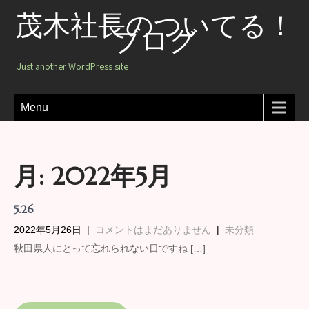
茂木社長のついてる！
ブログ
Just another WordPress site
Menu
月:
2022年5月
5.26
2022年5月26日
|
コメントはまだありません
|
未分類
秋田県人にとって忘れられない日ですね […]