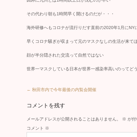
因みに九州とは1時間以上日が沈むのが早い
その代わり朝も1時間早く開けるのだが・・・
海外研修へもコロナが流行りだす直前の2020年1月にNY
早くコロナ騒ぎが収まって元のマスクなしの生活が来て
顔が半分隠された交流って自然ではない
世界一マスクしている日本が世界一感染率高いのってど
Post
←
秋田市内で今年最後の内覧会開催
navigation
コメントを残す
メールアドレスが公開されることはありません。
※
が付
コメント
※