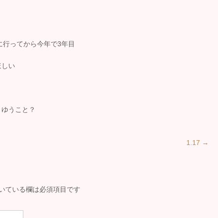
に行ってから今年で3年目
ほしい
うゆうこと？
1.17
→
いている欄は必須項目です