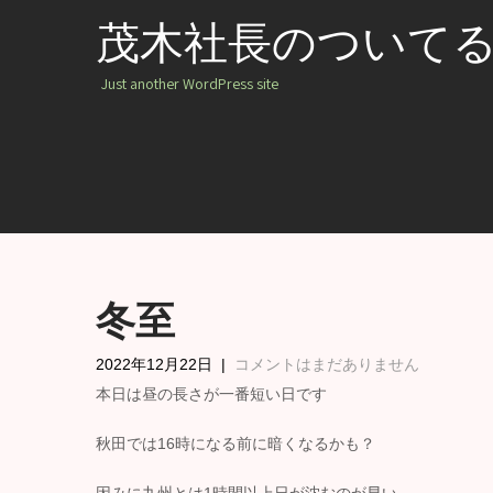
茂木社長のついて
Just another WordPress site
冬至
2022年12月22日
|
コメントはまだありません
本日は昼の長さが一番短い日です
秋田では16時になる前に暗くなるかも？