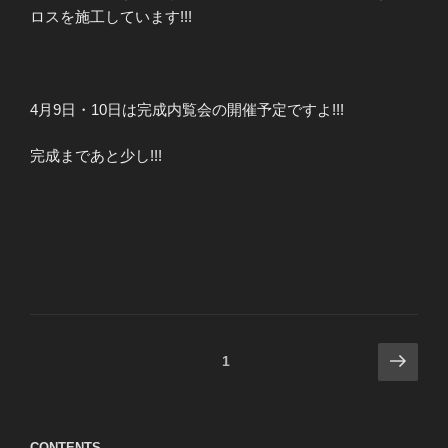
ロスを施工しています!!!
4月9日・10日は完成内覧会の開催予定ですよ!!!
完成まであと少し!!!
投
次
ページ
1
の
稿
ペ
の
ー
ペ
CONTENTS