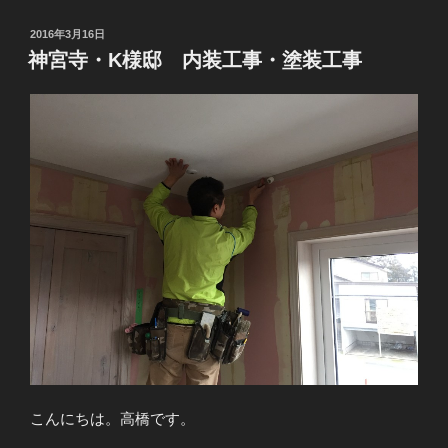
投
2016年3月16日
稿
神宮寺・K様邸 内装工事・塗装工事
日:
こんにちは。高橋です。