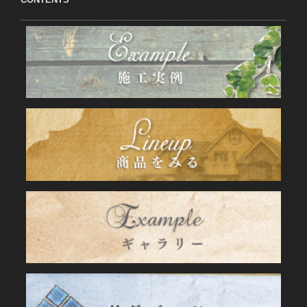
ジ
ー
ジ
送
り