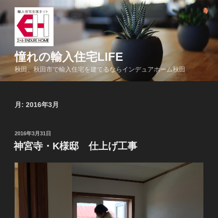
コ
ン
テ
ン
ツ
憧れの輸入住宅LIFE
へ
秋田、秋田市で輸入住宅を建てるならインデュアホーム秋田
ス
キ
ッ
月:
2016年3月
プ
投
2016年3月31日
稿
神宮寺・K様邸 仕上げ工事
日: