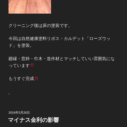
クリーニング後は床の塗装です。
今回は自然健康塗料リボス・カルデット「ローズウッ
ド」を塗装。
廻縁・窓枠・巾木・造作材とマッチしていい雰囲気にな
っています
もうすぐ完成
投
2016年3月26日
稿
マイナス金利の影響
日: