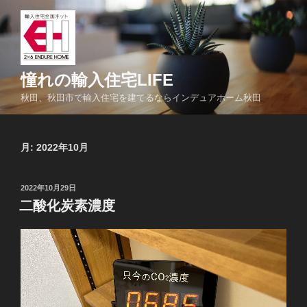
コ
ン
テ
ン
ツ
憧れの輸入住宅LIFE
へ
秋田、秋田市で輸入住宅を建てるならインデュアホーム秋田
ス
キ
ッ
月:
2022年10月
プ
投
2022年10月29日
稿
二酸化炭素濃度
日: