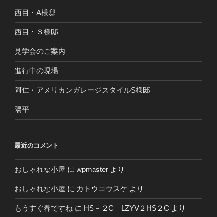
西目・A様邸
西目・Ｓ様邸
見学会のご案内
進行中の現場
阿仁・アメリカンガレージスタイルS様邸
陽平
最近のコメント
おしゃれな小屋
に
wpmaster
より
おしゃれな小屋
に
カトウコウスケ
より
もうすぐ春ですね
に
HS－２C LZYV２HS２C
より