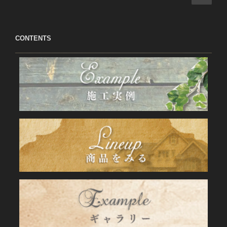
の
稿
ペ
の
ー
ペ
CONTENTS
ジ
ー
ジ
送
り