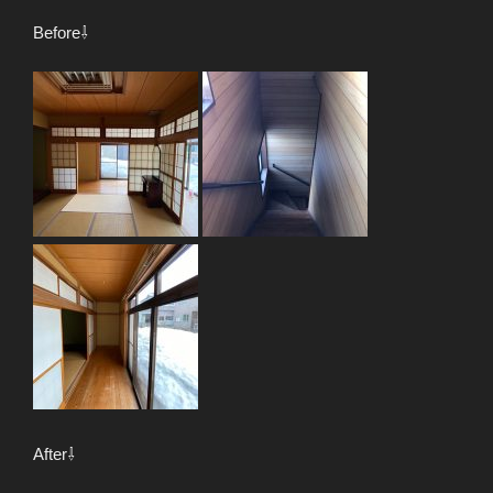
Before⇩
After⇩