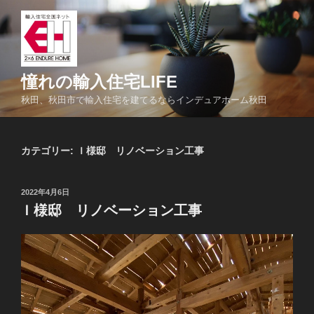
コ
ン
テ
ン
ツ
憧れの輸入住宅LIFE
へ
秋田、秋田市で輸入住宅を建てるならインデュアホーム秋田
ス
キ
ッ
カテゴリー:
Ｉ様邸 リノベーション工事
プ
投
2022年4月6日
稿
Ｉ様邸 リノベーション工事
日: