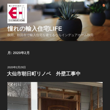
コ
ン
テ
ン
ツ
憧れの輸入住宅LIFE
へ
秋田、秋田市で輸入住宅を建てるならインデュアホーム秋田
ス
キ
ッ
月:
2020年2月
プ
投
2020年2月29日
稿
大仙市朝日町リノベ 外壁工事中
日: