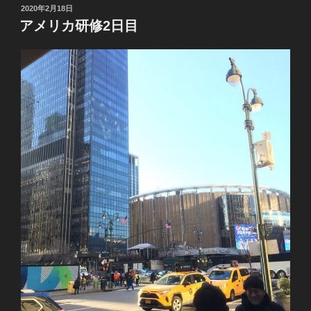
投
2020年2月18日
稿
アメリカ研修2日目
日: