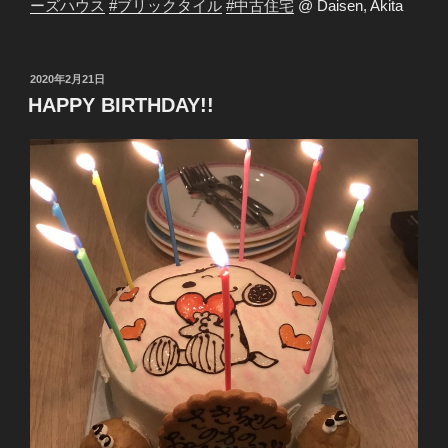
ーズハウス
#
ブリックタイル
#
中古住宅
@ Daisen, Akita
投
2020年2月21日
稿
HAPPY BIRTHDAY!!
日: