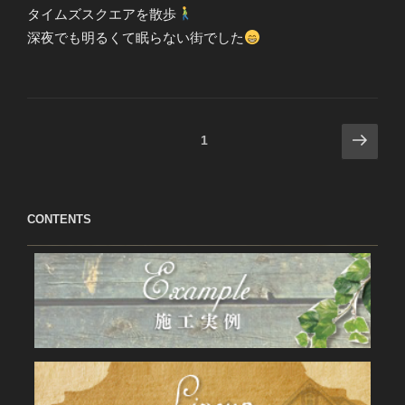
タイムズスクエアを散歩
深夜でも明るくて眠らない街でした
投
次
ページ
1
の
稿
ペ
の
ー
ペ
CONTENTS
ジ
ー
ジ
送
り