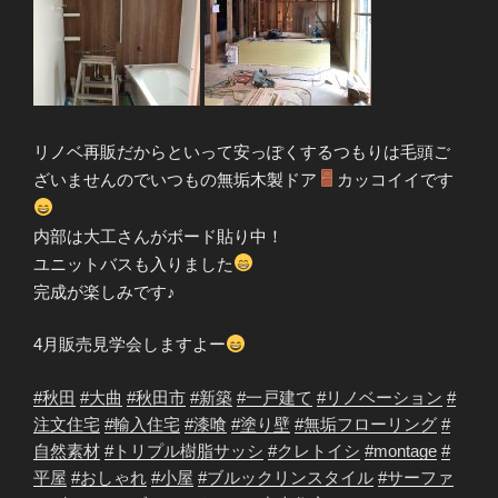
リノベ再販だからといって安っぽくするつもりは毛頭ご
ざいませんのでいつもの無垢木製ドア
カッコイイです
内部は大工さんがボード貼り中！
ユニットバスも入りました
完成が楽しみです♪
4月販売見学会しますよー
#
秋田
#
大曲
#
秋田市
#
新築
#
一戸建て
#
リノベーション
#
注文住宅
#
輸入住宅
#
漆喰
#
塗り壁
#
無垢フローリング
#
自然素材
#
トリプル樹脂サッシ
#
クレトイシ
#
montage
#
平屋
#
おしゃれ
#
小屋
#
ブルックリンスタイル
#
サーファ