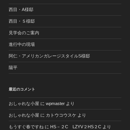
西目・A様邸
西目・Ｓ様邸
見学会のご案内
進行中の現場
阿仁・アメリカンガレージスタイルS様邸
陽平
最近のコメント
おしゃれな小屋
に
wpmaster
より
おしゃれな小屋
に
カトウコウスケ
より
もうすぐ春ですね
に
HS－２C LZYV２HS２C
より