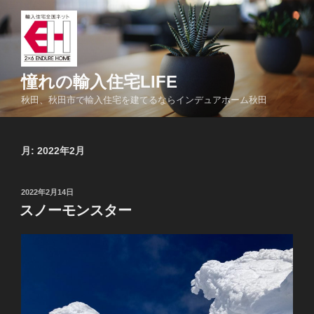
コ
ン
テ
ン
ツ
憧れの輸入住宅LIFE
へ
秋田、秋田市で輸入住宅を建てるならインデュアホーム秋田
ス
キ
ッ
月:
2022年2月
プ
投
2022年2月14日
稿
スノーモンスター
日: