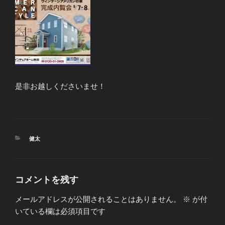
是非お越しくださいませ！
カ
健太
テ
ゴ
リ
ー
コメントを残す
メールアドレスが公開されることはありません。
※
が付
いている欄は必須項目です