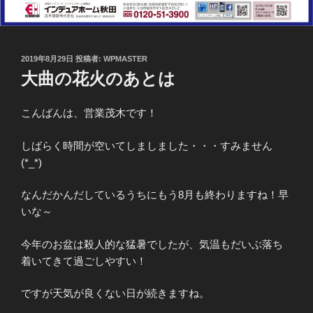
投
2019年8月29日
投稿者:
WPMASTER
稿
大曲の花火のあとは
日:
こんばんは、営業茂木です！
しばらく時間が空いてしましました・・・すみません
(*_*)
なんだかんだしているうちにもう8月も終わりますね！早
いな～
今年のお盆は殺人的な猛暑でしたが、気温もだいぶ落ち
着いてきて過ごしやすい！
ですが天気が良くない日が続きますね。