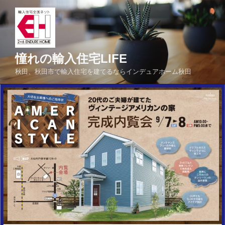
コ
ン
テ
ン
ツ
憧れの輸入住宅LIFE
へ
秋田、秋田市で輸入住宅を建てるならインデュアホーム秋田
ス
キ
ッ
プ