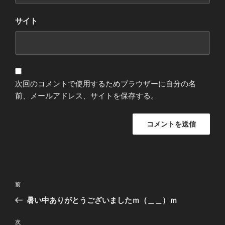
サイト
次回のコメントで使用するためブラウザーに自分の名
前、メールアドレス、サイトを保存する。
投
過
前
稿
去
暑い中ありがとうございましたｍ（＿＿）ｍ
ナ
の
ビ
投
次
次