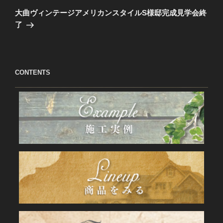
稿
ゲ
の
大曲ヴィンテージアメリカンスタイルS様邸完成見学会終
投
ー
了
稿
シ
ョ
ン
CONTENTS