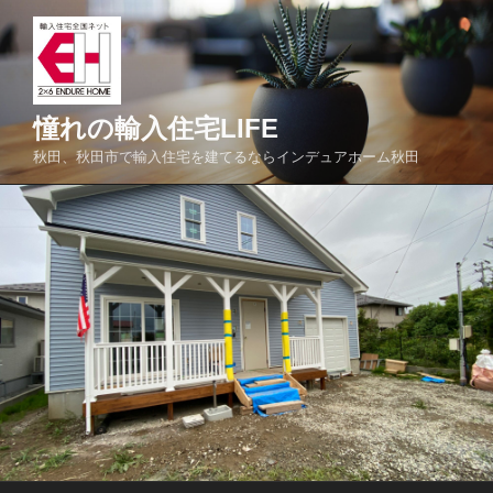
コ
ン
テ
ン
ツ
憧れの輸入住宅LIFE
へ
秋田、秋田市で輸入住宅を建てるならインデュアホーム秋田
ス
キ
ッ
プ