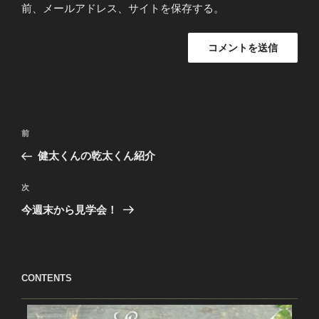
前、メールアドレス、サイトを保存する。
投
過
前
稿
去
健太くんの乾太くん紹介
ナ
の
ビ
投
次
次
稿
ゲ
の
今週末から見学会！
投
ー
稿
シ
ョ
CONTENTS
ン