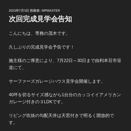
投
2023年7月3日
投稿者:
WPMASTER
稿
次回完成見学会告知
日:
こんにちは、専務の茂木です。
久しぶりの完成見学会予告です！
施主様のご厚意により、7月22日～30日まで由利本荘市笹
道にて、
サーファーズガレージハウス見学会開催します。
40坪を切るサイズ感ながら1台分のカッコイイアメリカン
ガレージ付きの３LDKです。
リビング吹抜の勾配天井は天窓付きで明るく開放的で
す。