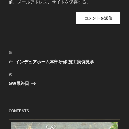
前、メールアドレス、サイトを保存する。
投
過
前
稿
去
インデュアホーム本部研修 施工実例見学
ナ
の
ビ
投
次
次
稿
ゲ
の
GW最終日
投
ー
稿
シ
ョ
CONTENTS
ン