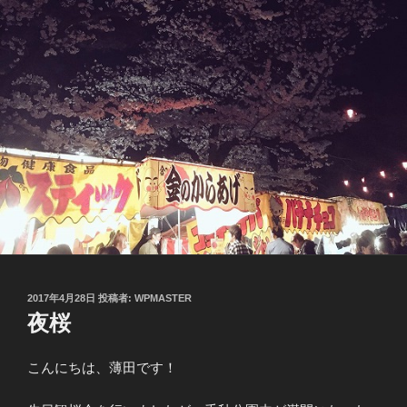
投
2017年4月28日
投稿者:
WPMASTER
稿
夜桜
日:
こんにちは、薄田です！