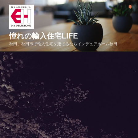
コ
ン
テ
ン
ツ
憧れの輸入住宅LIFE
へ
秋田、秋田市で輸入住宅を建てるならインデュアホーム秋田
ス
キ
ッ
プ